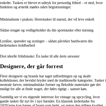
enkelte. Tasken er blevet et udtryk for personlig frihed – et sted, hvor
funktion og æstetik mødes uden begrænsninger.
Minimalisme i praksis: Herretasker til mænd, der vil leve enkelt
Sådan rengør og vedligeholder du din sportstaske efter træning
Lynlåse, spænder og syninger – sådan påvirker hardwaren din
lædertaskes holdbarhed
Den ideelle fritidstaske: Én taske til alle årets sæsoner
Designere, der går forrest
Flere designere og brands har taget udfordringen op og skabt
kollektioner, der bevidst bryder med de traditionelle kategorier. Tasker i
neutrale farver, minimalistiske former og fleksible materialer gør det
muligt for alle at finde noget, der føles rigtigt – uanset køn.
Samtidig ser vi en stigende interesse for vintage og upcycling, hvor
gamle tasker får nyt liv i nye hænder. En klassisk lædertaske fra
1970’erne kan bæres af hvem som helst, og netop den tidløse kvalitet