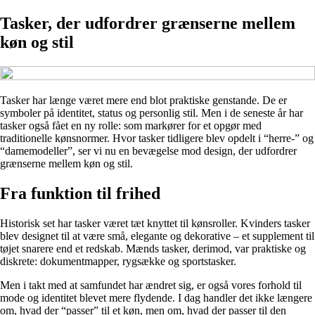
Tasker, der udfordrer grænserne mellem
køn og stil
Tasker har længe været mere end blot praktiske genstande. De er
symboler på identitet, status og personlig stil. Men i de seneste år har
tasker også fået en ny rolle: som markører for et opgør med
traditionelle kønsnormer. Hvor tasker tidligere blev opdelt i “herre-” og
“damemodeller”, ser vi nu en bevægelse mod design, der udfordrer
grænserne mellem køn og stil.
Fra funktion til frihed
Historisk set har tasker været tæt knyttet til kønsroller. Kvinders tasker
blev designet til at være små, elegante og dekorative – et supplement til
tøjet snarere end et redskab. Mænds tasker, derimod, var praktiske og
diskrete: dokumentmapper, rygsække og sportstasker.
Men i takt med at samfundet har ændret sig, er også vores forhold til
mode og identitet blevet mere flydende. I dag handler det ikke længere
om, hvad der “passer” til et køn, men om, hvad der passer til den