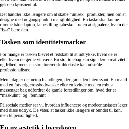
gør den kønsneutral.
Det handler ikke længere om at skabe “unisex”-produkter, men om at
designe med udgangspunkt i mangfoldighed. En taske skal kunne
rumme både laptop, læbestift og løbesko – uden at signalere, hvem der
“bør” bære den.
Tasken som identitetsmarkør
For mange er tasken blevet et redskab til at udtrykke, hvem de er –
eller hvem de gerne vil være. En stor totebag kan signalere kreativitet
og frihed, mens en struktureret skuldertaske kan udstråle
professionalisme.
Men i dag er det netop blandingen, der gør stilen interessant. En mand
med en farverig crossbody-taske eller en kvinde med en robust
messenger bag udfordrer de gamle forestillinger om, hvad der er
“maskulint” og “feminint”.
På sociale medier ser vi, hvordan influencere og modeentusiaster leger
med disse udtryk. De viser, at tasker ikke længere er bundet til køn,
men til personlighed.
En ny æstetik i hverdagen