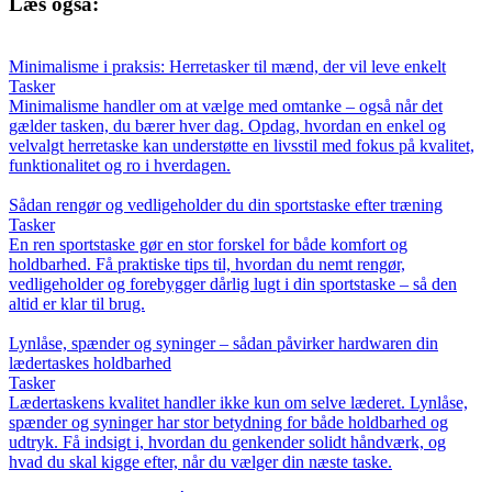
Læs også:
Minimalisme i praksis: Herretasker til mænd, der vil leve enkelt
Tasker
Minimalisme handler om at vælge med omtanke – også når det
gælder tasken, du bærer hver dag. Opdag, hvordan en enkel og
velvalgt herretaske kan understøtte en livsstil med fokus på kvalitet,
funktionalitet og ro i hverdagen.
Sådan rengør og vedligeholder du din sportstaske efter træning
Tasker
En ren sportstaske gør en stor forskel for både komfort og
holdbarhed. Få praktiske tips til, hvordan du nemt rengør,
vedligeholder og forebygger dårlig lugt i din sportstaske – så den
altid er klar til brug.
Lynlåse, spænder og syninger – sådan påvirker hardwaren din
lædertaskes holdbarhed
Tasker
Lædertaskens kvalitet handler ikke kun om selve læderet. Lynlåse,
spænder og syninger har stor betydning for både holdbarhed og
udtryk. Få indsigt i, hvordan du genkender solidt håndværk, og
hvad du skal kigge efter, når du vælger din næste taske.