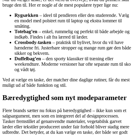
bruge den til. Her er nogle af de mest populære typer lige nu:
Rygsækken
– ideel til pendleren eller den studerende. Vælg
en model med polstret rum til laptop og ekstra lommer til
småting.
Totebag’en
– enkel, rummelig og perfekt til både arbejde og
indkøb. Findes i alt fra lærred til læder.
Crossbody-tasken
– praktisk til bylivet, hvor du vil have
hænderne fri. Justerbare stropper og mange rum gør den både
sikker og bekvem.
Duffelbag’en
– den sporty klassiker til træning eller
weekendture. Moderne versioner har ofte separate rum til sko
og vådt tøj.
Ved at vælge en taske, der matcher dine daglige rutiner, får du mest
muligt ud af både funktion og stil.
Bæredygtighed som nyt modeparameter
Flere brands sætter nu fokus på bæredygtighed – ikke kun som et
salgsargument, men som en integreret del af designprocessen.
Tasker fremstillet af genanvendte materialer, vegetabilsk garvet
læder eller tekstiler produceret under fair forhold bliver stadig mere
udbredte. Det betyder, at du kan vælge en taske, der både ser godt