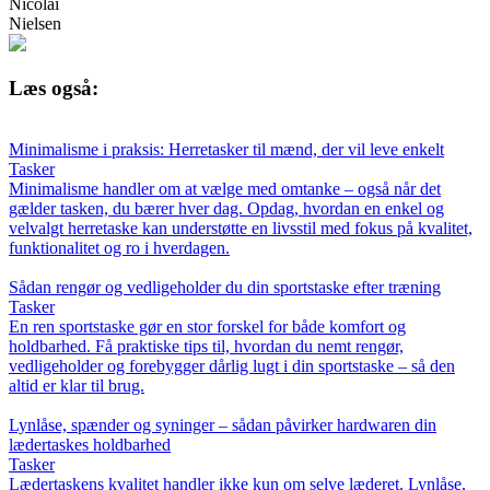
Nicolai
Nielsen
Læs også:
Minimalisme i praksis: Herretasker til mænd, der vil leve enkelt
Tasker
Minimalisme handler om at vælge med omtanke – også når det
gælder tasken, du bærer hver dag. Opdag, hvordan en enkel og
velvalgt herretaske kan understøtte en livsstil med fokus på kvalitet,
funktionalitet og ro i hverdagen.
Sådan rengør og vedligeholder du din sportstaske efter træning
Tasker
En ren sportstaske gør en stor forskel for både komfort og
holdbarhed. Få praktiske tips til, hvordan du nemt rengør,
vedligeholder og forebygger dårlig lugt i din sportstaske – så den
altid er klar til brug.
Lynlåse, spænder og syninger – sådan påvirker hardwaren din
lædertaskes holdbarhed
Tasker
Lædertaskens kvalitet handler ikke kun om selve læderet. Lynlåse,