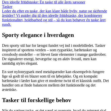
Den ideelle fritidstaske: Én taske til alle årets sæsoner
Tasker
Leder du efter en taske, der kan klare både byliv, natur og skiftende
årstider? Vi guider dig til den ideelle fritidstaske, der kombinerer
funktionalitet, holdbarhed og stil – så du kun behøver én taske året
rundt.
Sporty elegance i hverdagen
Den sporty stil har for længst fundet vej ind i modebilledet. Tasker
inspireret af sportens verden – som rygsække, bæltetasker og
crossbody-modeller – er blevet faste elementer i mange garderober.
De signalerer energi, bevægelse og en aktiv livsstil, men kan
samtidig styles elegant.
En sort nylonrygsæk med metalspænder kan eksempelvis fungere
lige så godt til en blazer som til en løbejakke. Og en kompakt
bæltetaske i læder kan give et moderne twist til et klassisk outfit. Det
handler om at finde balancen mellem det funktionelle og det
æstetiske.
Tasker til forskellige behov
Når du vælger taske, er det værd at overveje, hvad du primært skal