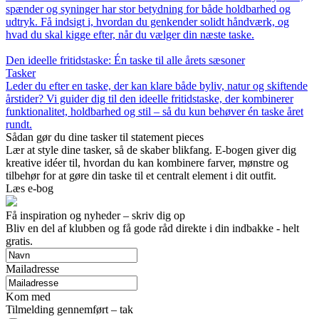
spænder og syninger har stor betydning for både holdbarhed og
udtryk. Få indsigt i, hvordan du genkender solidt håndværk, og
hvad du skal kigge efter, når du vælger din næste taske.
Den ideelle fritidstaske: Én taske til alle årets sæsoner
Tasker
Leder du efter en taske, der kan klare både byliv, natur og skiftende
årstider? Vi guider dig til den ideelle fritidstaske, der kombinerer
funktionalitet, holdbarhed og stil – så du kun behøver én taske året
rundt.
Sådan gør du dine tasker til statement pieces
Lær at style dine tasker, så de skaber blikfang. E-bogen giver dig
kreative idéer til, hvordan du kan kombinere farver, mønstre og
tilbehør for at gøre din taske til et centralt element i dit outfit.
Læs e-bog
Få inspiration og nyheder – skriv dig op
Bliv en del af klubben og få gode råd direkte i din indbakke - helt
gratis.
Mailadresse
Kom med
Tilmelding gennemført – tak