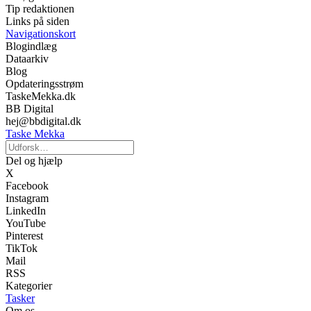
Tip redaktionen
Links på siden
Navigationskort
Blogindlæg
Dataarkiv
Blog
Opdateringsstrøm
TaskeMekka.dk
BB Digital
hej@bbdigital.dk
Taske Mekka
Del og hjælp
X
Facebook
Instagram
LinkedIn
YouTube
Pinterest
TikTok
Mail
RSS
Kategorier
Tasker
Om os