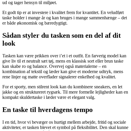
ud og tager hensyn til miljøet.
Et godt tip er at investere i kvalitet frem for kvantitet. En veludført
taske holder i mange år og kan bruges i mange sammenhænge – det
er både økonomisk og bæredygtigt.
Sådan styler du tasken som en del af dit
look
Tasken kan være prikken over i’et i et outfit. En farverig model kan
give liv til et neutralt sæt tøj, mens en klassisk sort eller brun taske
kan skabe ro og balance. Overvej også materialerne – en
kombination af tekstil og læder kan give et moderne udtryk, mens
rene linjer og matte overflader signalerer enkelhed og kvalitet.
For et sporty, men stilrent look kan du kombinere sneakers, en let
jakke og en struktureret rygsæk. Til mere formelle lejligheder kan en
kompakt skuldertaske i læder være et elegant valg.
En taske til hverdagens tempo
I en tid, hvor vi bevæger os hurtigt mellem arbejde, fritid og sociale
aktiviteter, er tasken blevet et symbol på fleksibilitet. Den skal kunne