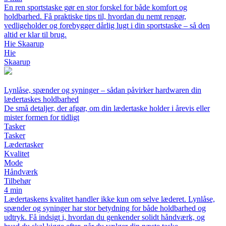
En ren sportstaske gør en stor forskel for både komfort og
holdbarhed. Få praktiske tips til, hvordan du nemt rengør,
vedligeholder og forebygger dårlig lugt i din sportstaske – så den
altid er klar til brug.
Hie Skaarup
Hie
Skaarup
Lynlåse, spænder og syninger – sådan påvirker hardwaren din
lædertaskes holdbarhed
De små detaljer, der afgør, om din lædertaske holder i årevis eller
mister formen for tidligt
Tasker
Tasker
Lædertasker
Kvalitet
Mode
Håndværk
Tilbehør
4 min
Lædertaskens kvalitet handler ikke kun om selve læderet. Lynlåse,
spænder og syninger har stor betydning for både holdbarhed og
udtryk. Få indsigt i, hvordan du genkender solidt håndværk, og