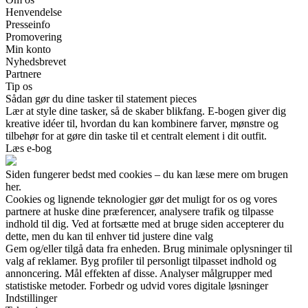
Henvendelse
Presseinfo
Promovering
Min konto
Nyhedsbrevet
Partnere
Tip os
Sådan gør du dine tasker til statement pieces
Lær at style dine tasker, så de skaber blikfang. E-bogen giver dig
kreative idéer til, hvordan du kan kombinere farver, mønstre og
tilbehør for at gøre din taske til et centralt element i dit outfit.
Læs e-bog
Siden fungerer bedst med cookies – du kan læse mere om brugen
her.
Cookies og lignende teknologier gør det muligt for os og vores
partnere at huske dine præferencer, analysere trafik og tilpasse
indhold til dig. Ved at fortsætte med at bruge siden accepterer du
dette, men du kan til enhver tid justere dine valg
Gem og/eller tilgå data fra enheden. Brug minimale oplysninger til
valg af reklamer. Byg profiler til personligt tilpasset indhold og
annoncering. Mål effekten af disse. Analyser målgrupper med
statistiske metoder. Forbedr og udvid vores digitale løsninger
Indstillinger