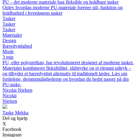
PU – det moderne materiale bag fleksible og holdbare tasker
Oplev hvordan moderne PU-materiale forener stil, funktion og
holdbarhed i hverdagens tasker
Tasker
Tasker
Tasker
Materialer
Design
Bæredygtighed
Mode
3 min
PU, eller polyurethan, har revolutioneret designet af moderne tasker.
Materialet kombinerer fleksibilitet, slidstyrke og et elegant udtryk –
og tilbyder et bæredygtigt alternativ til traditionelt læder. Læs om
fordelene, designmulighederne og hvordan du bedst passer på din
PU-taske.
Nicolai Nielsen
Nicolai
Nielsen
Taske Mekka
Del og hjælp
X
Facebook
Instagram