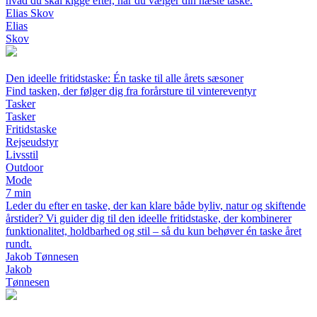
hvad du skal kigge efter, når du vælger din næste taske.
Elias Skov
Elias
Skov
Den ideelle fritidstaske: Én taske til alle årets sæsoner
Find tasken, der følger dig fra forårsture til vintereventyr
Tasker
Tasker
Fritidstaske
Rejseudstyr
Livsstil
Outdoor
Mode
7 min
Leder du efter en taske, der kan klare både byliv, natur og skiftende
årstider? Vi guider dig til den ideelle fritidstaske, der kombinerer
funktionalitet, holdbarhed og stil – så du kun behøver én taske året
rundt.
Jakob Tønnesen
Jakob
Tønnesen