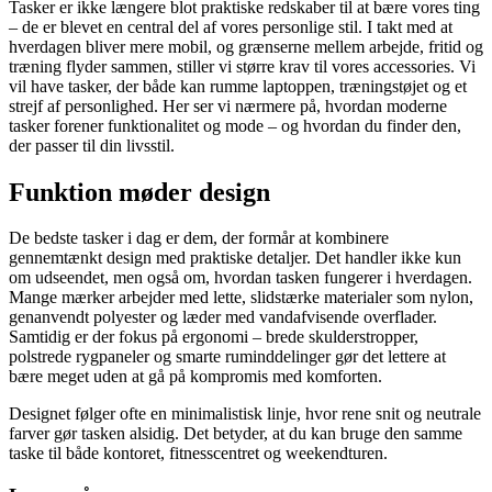
Tasker er ikke længere blot praktiske redskaber til at bære vores ting
– de er blevet en central del af vores personlige stil. I takt med at
hverdagen bliver mere mobil, og grænserne mellem arbejde, fritid og
træning flyder sammen, stiller vi større krav til vores accessories. Vi
vil have tasker, der både kan rumme laptoppen, træningstøjet og et
strejf af personlighed. Her ser vi nærmere på, hvordan moderne
tasker forener funktionalitet og mode – og hvordan du finder den,
der passer til din livsstil.
Funktion møder design
De bedste tasker i dag er dem, der formår at kombinere
gennemtænkt design med praktiske detaljer. Det handler ikke kun
om udseendet, men også om, hvordan tasken fungerer i hverdagen.
Mange mærker arbejder med lette, slidstærke materialer som nylon,
genanvendt polyester og læder med vandafvisende overflader.
Samtidig er der fokus på ergonomi – brede skulderstropper,
polstrede rygpaneler og smarte ruminddelinger gør det lettere at
bære meget uden at gå på kompromis med komforten.
Designet følger ofte en minimalistisk linje, hvor rene snit og neutrale
farver gør tasken alsidig. Det betyder, at du kan bruge den samme
taske til både kontoret, fitnesscentret og weekendturen.