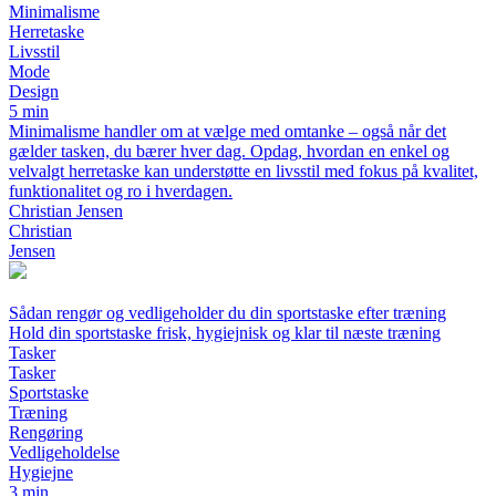
Minimalisme
Herretaske
Livsstil
Mode
Design
5 min
Minimalisme handler om at vælge med omtanke – også når det
gælder tasken, du bærer hver dag. Opdag, hvordan en enkel og
velvalgt herretaske kan understøtte en livsstil med fokus på kvalitet,
funktionalitet og ro i hverdagen.
Christian Jensen
Christian
Jensen
Sådan rengør og vedligeholder du din sportstaske efter træning
Hold din sportstaske frisk, hygiejnisk og klar til næste træning
Tasker
Tasker
Sportstaske
Træning
Rengøring
Vedligeholdelse
Hygiejne
3 min