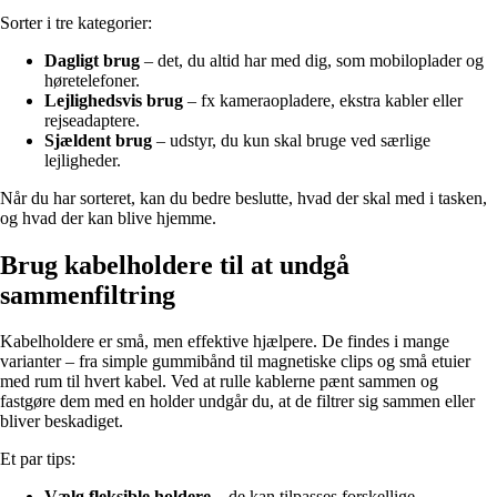
Sorter i tre kategorier:
Dagligt brug
– det, du altid har med dig, som mobiloplader og
høretelefoner.
Lejlighedsvis brug
– fx kameraopladere, ekstra kabler eller
rejseadaptere.
Sjældent brug
– udstyr, du kun skal bruge ved særlige
lejligheder.
Når du har sorteret, kan du bedre beslutte, hvad der skal med i tasken,
og hvad der kan blive hjemme.
Brug kabelholdere til at undgå
sammenfiltring
Kabelholdere er små, men effektive hjælpere. De findes i mange
varianter – fra simple gummibånd til magnetiske clips og små etuier
med rum til hvert kabel. Ved at rulle kablerne pænt sammen og
fastgøre dem med en holder undgår du, at de filtrer sig sammen eller
bliver beskadiget.
Et par tips:
Vælg fleksible holdere
– de kan tilpasses forskellige