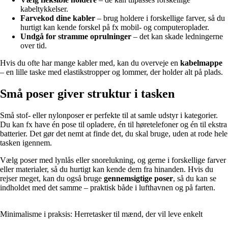
kabeltykkelser.
Farvekod dine kabler
– brug holdere i forskellige farver, så du
hurtigt kan kende forskel på fx mobil- og computeroplader.
Undgå for stramme oprulninger
– det kan skade ledningerne
over tid.
Hvis du ofte har mange kabler med, kan du overveje en
kabelmappe
– en lille taske med elastikstropper og lommer, der holder alt på plads.
Små poser giver struktur i tasken
Små stof- eller nylonposer er perfekte til at samle udstyr i kategorier.
Du kan fx have én pose til opladere, én til høretelefoner og én til ekstra
batterier. Det gør det nemt at finde det, du skal bruge, uden at rode hele
tasken igennem.
Vælg poser med lynlås eller snorelukning, og gerne i forskellige farver
eller materialer, så du hurtigt kan kende dem fra hinanden. Hvis du
rejser meget, kan du også bruge
gennemsigtige poser
, så du kan se
indholdet med det samme – praktisk både i lufthavnen og på farten.
Minimalisme i praksis: Herretasker til mænd, der vil leve enkelt