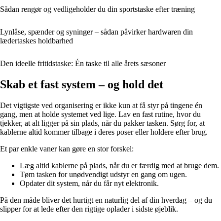
Sådan rengør og vedligeholder du din sportstaske efter træning
Lynlåse, spænder og syninger – sådan påvirker hardwaren din
lædertaskes holdbarhed
Den ideelle fritidstaske: Én taske til alle årets sæsoner
Skab et fast system – og hold det
Det vigtigste ved organisering er ikke kun at få styr på tingene én
gang, men at holde systemet ved lige. Lav en fast rutine, hvor du
tjekker, at alt ligger på sin plads, når du pakker tasken. Sørg for, at
kablerne altid kommer tilbage i deres poser eller holdere efter brug.
Et par enkle vaner kan gøre en stor forskel:
Læg altid kablerne på plads, når du er færdig med at bruge dem.
Tøm tasken for unødvendigt udstyr en gang om ugen.
Opdater dit system, når du får nyt elektronik.
På den måde bliver det hurtigt en naturlig del af din hverdag – og du
slipper for at lede efter den rigtige oplader i sidste øjeblik.