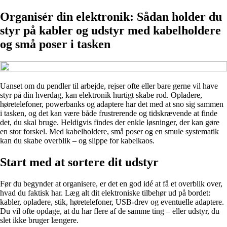
Organisér din elektronik: Sådan holder du
styr på kabler og udstyr med kabelholdere
og små poser i tasken
Uanset om du pendler til arbejde, rejser ofte eller bare gerne vil have
styr på din hverdag, kan elektronik hurtigt skabe rod. Opladere,
høretelefoner, powerbanks og adaptere har det med at sno sig sammen
i tasken, og det kan være både frustrerende og tidskrævende at finde
det, du skal bruge. Heldigvis findes der enkle løsninger, der kan gøre
en stor forskel. Med kabelholdere, små poser og en smule systematik
kan du skabe overblik – og slippe for kabelkaos.
Start med at sortere dit udstyr
Før du begynder at organisere, er det en god idé at få et overblik over,
hvad du faktisk har. Læg alt dit elektroniske tilbehør ud på bordet:
kabler, opladere, stik, høretelefoner, USB-drev og eventuelle adaptere.
Du vil ofte opdage, at du har flere af de samme ting – eller udstyr, du
slet ikke bruger længere.